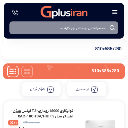
810x585x280
810x585x280
مرتبسازی
فیلتر کردن
کولرگازی 18000 روتاری-T3 ایکس ویژن
اینوِرتر مدل XAC-18CHSA/HUIT3
۱۳۲,۰۰۰,۰۰۰
21