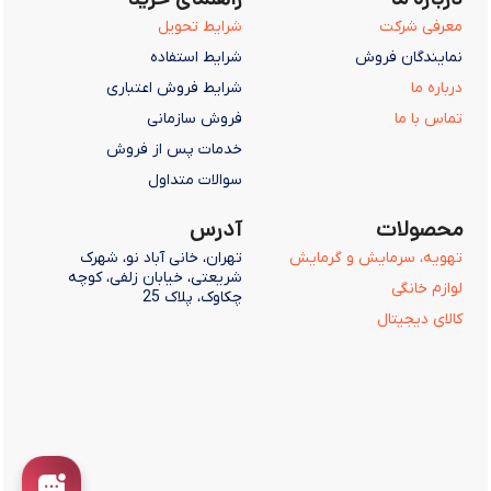
معرفی کولرگازی مدیا: آیا اسپلیت Midea
معرفی شرکت
شرایط تحویل
خوب است؟
نمایندگان فروش
شرایط استفاده
شهریور 24, 1403
درباره ما
شرایط فروش اعتباری
تماس با ما
فروش سازمانی
مقایسه کولر گازی مدیا با جی پلاس: اسپلیت
خدمات پس از فروش
Gplus بهتره یا Midea؟
سوالات متداول
شهریور 21, 1403
محصولات
آدرس
معرفی کولر گازی دایکین: آیا اسپلیت Dikin
تهویه، سرمایش و گرمایش
تهران، خانی آباد نو، شهرک
خوب است؟
شریعتی، خیابان زلفی، کوچه
لوازم خانگی
چکاوک، پلاک 25
شهریور 20, 1403
کالای دیجیتال
مقایسه کولرگازی دایکین با جی پلاس: اسپلیت
Dikin بهتره یا GPlus؟
شهریور 19, 1403