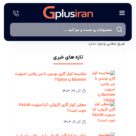
هیچ مطلبی وجود ندارد.
تازه های خبری
مقایسه کولر گازی بویمن با جی پلاس: اسپلیت
Baumen یا Gplus؟
آذر 26, 1403
معرفی کولر گازی کازوکی: آیا اسپلیت Kazuki
خوب است؟
آذر 19, 1403
مقایسه کولرگازی کازوکی با جی پلاس: اسپلیت