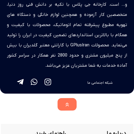
و… است. کارخانه جی پلاس با تکیه بر دانش فنی روز دنیا،
آبان 13, 1403
متخصصین کار آزموده و همچنین لوازم خانگی و دستگاه های
معرفی کولر گازی بوش: آیا اسپلیت Bosch
خوب است؟
تهویه مطبوع پیشرفته تمام اتوماتیک، محصولات با کیفیت و
همگام با بالاترین استانداردهای تضمین کیفیت در ایران را تولید
مهر 9, 1403
می‌نماید. محصولات GPlusIran با گارانتی معتبر گلدیران با بیش
مقایسه کولر گازی بوش با کولر گازی جی
پلاس:اسپلیت Bosch بهتره یا Gplus؟
از پنج میلیون مشتری و حدود 2800 نفر همکار در سراسر کشور
آماده خدمات به شما مشتریان عزیز می‌باشد.
مهر 7, 1403
معرفی کولر گازی توشیبا: آیا اسپلیت Toshiba
شبکه اجتماعی ما
خوب است؟
مهر 2, 1403
مقایسه کولرگازی توشیبا با جی پلاس: اسپلیت
Toshiba بهتره یا Gplus؟
شهریور 25, 1403
درباره ما
راهنمای خرید