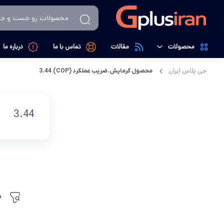
محصولات
مقالات
تماس با ما
درباره ما
جی پلاس ایران
محصول گرمایش.ضریب عملکرد (COP)
3.44
تهویه، سرمایش و گرمایش
کولرگازی
لوازم خانگی
داکت اسپیلت
3.44
کالای دیجیتال
تصفیه کننده هوا
م