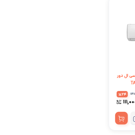
24 روتاری-T1 تی سی ال دور
۱۴
24
۱۱۱,۰