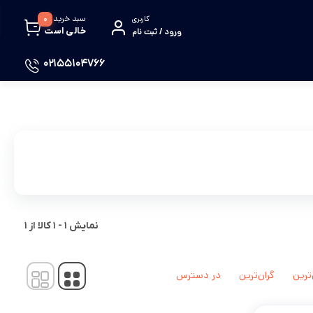
سبد خرید
0
کاربری
خالی است
ورود / ثبت نام
02155104766
نمایش
1
-
1
کالا از
1
‌ترین
گران‌ترین
در دسترس