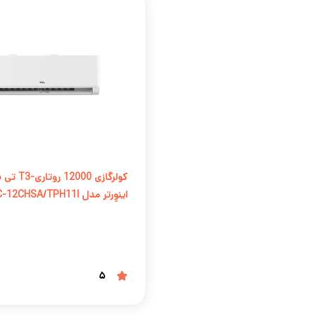
کولرگازی 12000
اینوِرتر مدل TAC-12CHSA/TPH11I
5