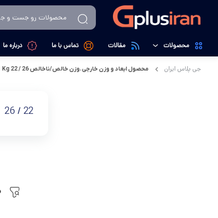
محصولات
مقالات
تماس با ما
درباره ما
جی پلاس ایران
محصول ابعاد و وزن خارجی.وزن خالص/ناخالص Kg
22 / 26
تهویه، سرمایش و گرمایش
کولرگازی
لوازم خانگی
داکت اسپیلت
22 / 26
کالای دیجیتال
تصفیه کننده هوا
م