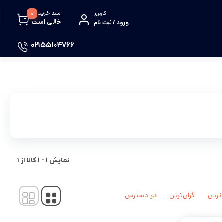
سبد خرید
0
کاربری
خالی است
ورود / ثبت نام
02155104766
نمایش
1
-
1
کالا از
1
‌ترین
گران‌ترین
در دسترس