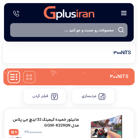
۳۰۰NITS
۳۰۰NITS
مرتبسازی
فیلتر کردن
مانیتور خمیده گیمینگ 32 اینچ جی پلاس
مدل GGM-K329QN
۴۶,۰۰۰,۰۰۰
9