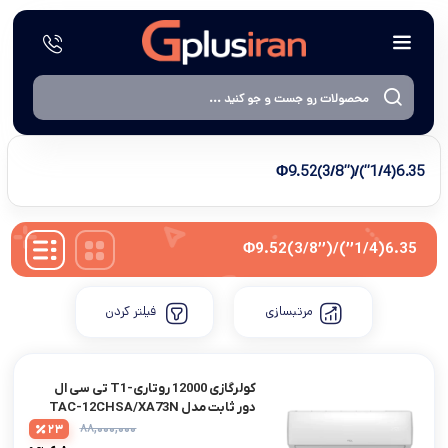
6.35(1/4’’)/Φ9.52(3/8’’)
6.35(1/4’’)/Φ9.52(3/8’’)
مرتبسازی
فیلتر کردن
کولرگازی 12000 روتاری-T1 تی سی ال
دور ثابت مدل TAC-12CHSA/XA73N
۸۸,۰۰۰,۰۰۰
23