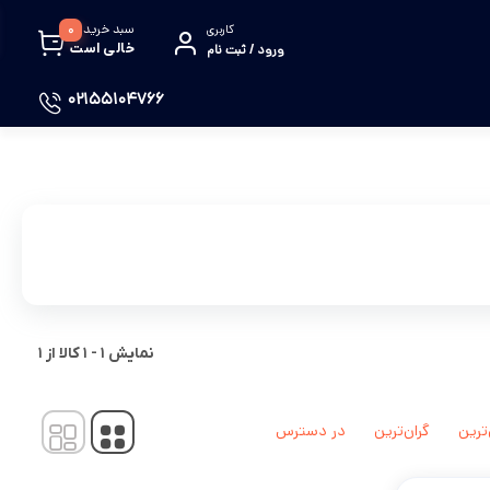
سبد خرید
0
کاربری
خالی است
ورود / ثبت نام
02155104766
نمایش
1
-
1
کالا از
1
‌ترین
گران‌ترین
در دسترس