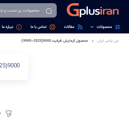
محصولات
مقالات
تماس با ما
درباره ما
جی پلاس ایران
محصول گرمایش.ظرفیت
9000(2025~9900)
تهویه، سرمایش و گرمایش
کولرگازی
لوازم خانگی
داکت اسپیلت
9000(2025~9900)
کالای دیجیتال
تصفیه کننده هوا
م