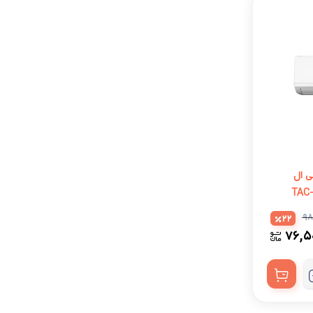
ری-T3 تی سی ال
۹۸
22
۷۶,۵