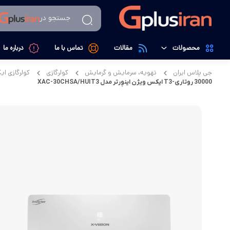
جستجو در
محصولات
مقالات
تماس با ما
درباره ما
جی پلاس ایران
تهویه، سرمایش و گرمایش
کولرگازی
کولرگازی ا
تهویه، سرمایش و گرمایش
کولرگازی
30000 روتاری-T3 ایکس ویژن اینوِرتر مدل XAC-30CHSA/HUIT3
لوازم خانگی
داکت اسپیلت
کالای دیجیتال
تصفیه کننده هوا