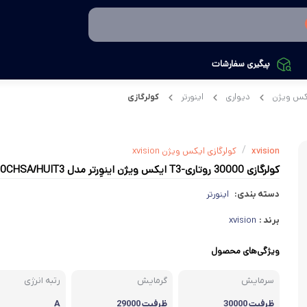
پیگیری سفارشات
یکس ویژن
دیواری
اینورتر
کولرگازی
/
کولرگازی ایکس ویژن xvision
xvision
کولرگازی 30000 روتاری-T3 ایکس ویژن اینوِرتر مدل XAC-30CHSA/HUIT3
اینورتر
دسته بندی:
xvision
برند :
ویژگی‌های محصول
سرمایش
گرمایش
رتبه انرژی
ظرفیت 30000
ظرفیت 29000
A