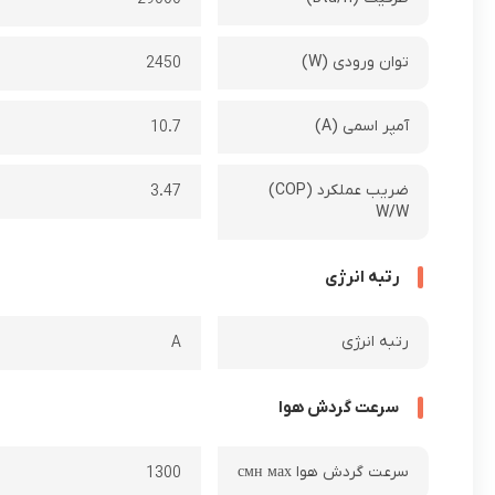
توان ورودی (W)
2450
آمپر اسمی (A)
10.7
ضریب عملکرد (COP)
3.47
W/W
رتبه انرژی
رتبه انرژی
A
سرعت گردش هوا
سرعت گردش هوا смн мах
1300