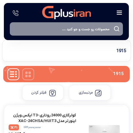
1915
1915
مرتبسازی
فیلتر کردن
کولرگازی 24000 روتاری-T3 ایکس ویژن
اینوِرتر مدل XAC-24CHSA/HUIT3
۱۶۲,۰۰۰,۰۰۰
21