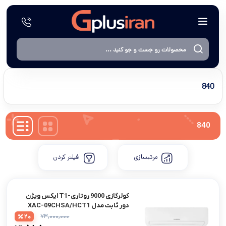
840
840
مرتبسازی
فیلتر کردن
کولرگازی 9000 روتاری-T1 ایکس ویژن
دور ثابت مدل XAC-09CHSA/HCT1
۷۳,۰۰۰,۰۰۰
20