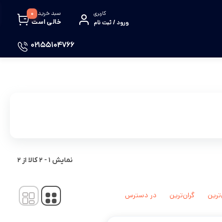
سبد خرید
0
کاربری
خالی است
ورود / ثبت نام
02155104766
نمایش
1
-
2
کالا از
2
‌ترین
گران‌ترین
در دسترس