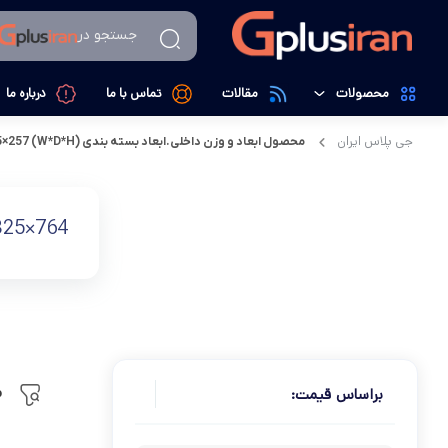
جستجو در
محصولات
مقالات
تماس با ما
درباره ما
جی پلاس ایران
محصول ابعاد و وزن داخلی.ابعاد بسته بندی (W*D*H) mm
5×257
تهویه، سرمایش و گرمایش
کولرگازی
لوازم خانگی
داکت اسپیلت
764×325×257
کالای دیجیتال
تصفیه کننده هوا
م
براساس قیمت: