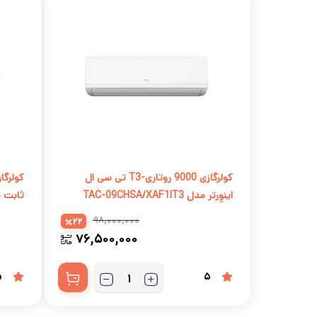
کولرگازی 9000 روتاری-T3 تی سی ال
اینوِرتر مدل TAC-09CHSA/XAF1IT3
ثابت مدل XA73N
۹۸,۰۰۰,۰۰۰
22
۷۶,۵۰۰,۰۰۰
5
5