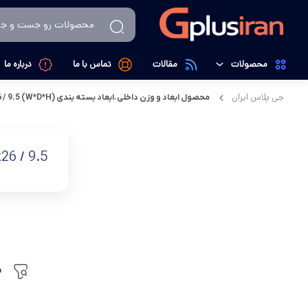
محصولات
مقالات
تماس با ما
درباره ما
جی پلاس ایران
محصول ابعاد و وزن داخلی.ابعاد بسته بندی (W*D*H) mm
/ 9.5
تهویه، سرمایش و گرمایش
کولرگازی
لوازم خانگی
داکت اسپیلت
26 / 9.5
کالای دیجیتال
تصفیه کننده هوا
م