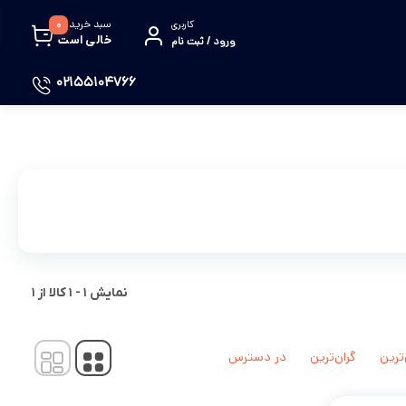
سبد خرید
0
کاربری
خالی است
ورود / ثبت نام
02155104766
نمایش
1
-
1
کالا از
1
‌ترین
گران‌ترین
در دسترس