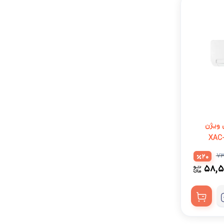
تاری-T1 ایکس ویژن
۷۳
20
۵۸,۵