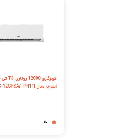
کولرگازی 12000
اینوِرتر مدل TAC-12CHSA/TPH11I
5