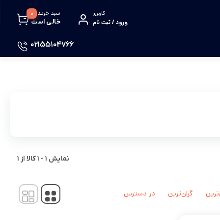
سبد خرید
0
کاربری
خالی است
ورود / ثبت نام
02155104766
نمایش
1
-
1
کالا از
1
‌ترین
گران‌ترین
در دسترس