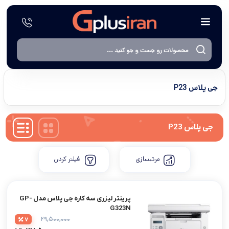
جی پلاس P23
جی پلاس P23
مرتبسازی
فیلتر کردن
پرینتر لیزری سه کاره جی پلاس مدل GP-
G323N
۲۹,۵۰۰,۰۰۰
7