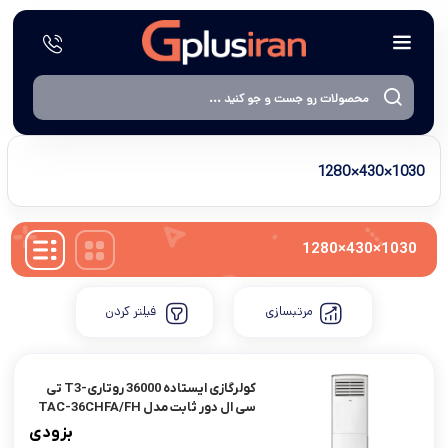
1030×430×1280
1030×430×1280
مرتبسازی
فیلتر کردن
کولرگازی ایستاده 36000 روتاری-T3 تی
سی ال دور ثابت مدل TAC-36CHFA/FH
بزودی