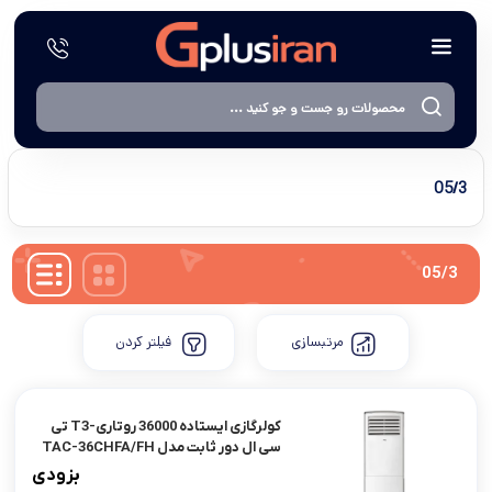
05/3
05/3
مرتبسازی
فیلتر کردن
کولرگازی ایستاده 36000 روتاری-T3 تی
سی ال دور ثابت مدل TAC-36CHFA/FH
بزودی