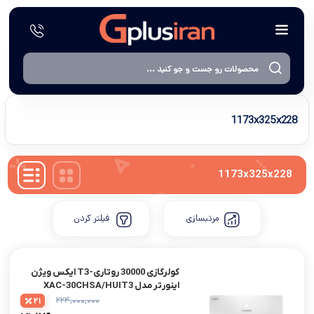
1173x325x228
1173x325x228
مرتبسازی
فیلتر کردن
کولرگازی 30000 روتاری-T3 ایکس ویژن
اینوِرتر مدل XAC-30CHSA/HUIT3
۲۲۴,۰۰۰,۰۰۰
21