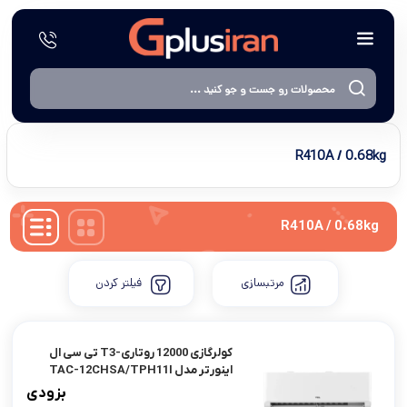
R410A / 0.68kg
R410A / 0.68kg
مرتبسازی
فیلتر کردن
کولرگازی 12000 روتاری-T3 تی سی ال
اینوِرتر مدل TAC-12CHSA/TPH11I
بزودی