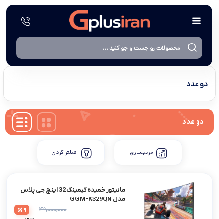
دو عدد
دو عدد
مرتبسازی
فیلتر کردن
مانیتور خمیده گیمینگ 32 اینچ جی پلاس
مدل GGM-K329QN
۴۶,۰۰۰,۰۰۰
9