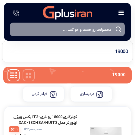
19000
19000
مرتبسازی
فیلتر کردن
کولرگازی 18000 روتاری-T3 ایکس ویژن
اینوِرتر مدل XAC-18CHSA/HUIT3
۱۳۲,۰۰۰,۰۰۰
21