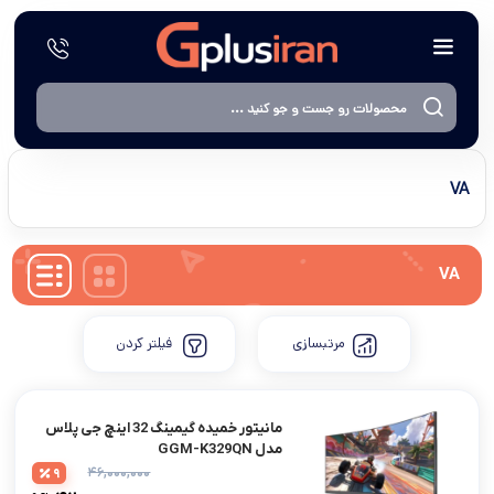
VA
VA
مرتبسازی
فیلتر کردن
مانیتور خمیده گیمینگ 32 اینچ جی پلاس
مدل GGM-K329QN
۴۶,۰۰۰,۰۰۰
9