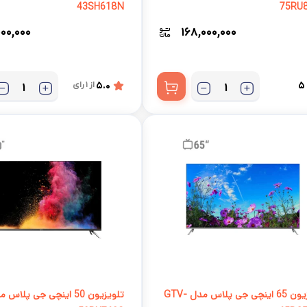
43SH618N
75RU
۰۰,۰۰۰
۱۶۸,۰۰۰,۰۰۰
5
5.0
از 1 رای
تلویزیون 65 اینچی جی پلاس مدل GTV-
تلویزیون 50 اینچی جی پلاس