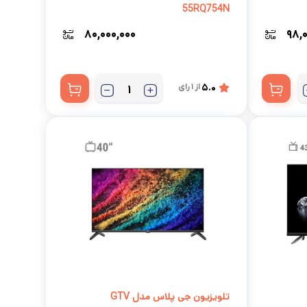
55RQ754N
۸۰,۰۰۰,۰۰۰
۹۸,۰
5.0
از 1 رای
تلویزیون جی پلاس مدل GTV