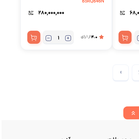
85RQ846N
۲۸۰,۰۰۰,۰۰۰
۶۸,
4.0
از 1 رای
›