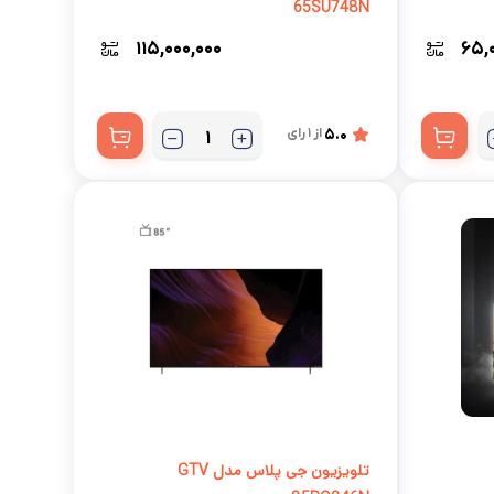
65SU748N
۱۱۵,۰۰۰,۰۰۰
۶۵,
5.0
از 1 رای
تلویزیون جی پلاس مدل GTV