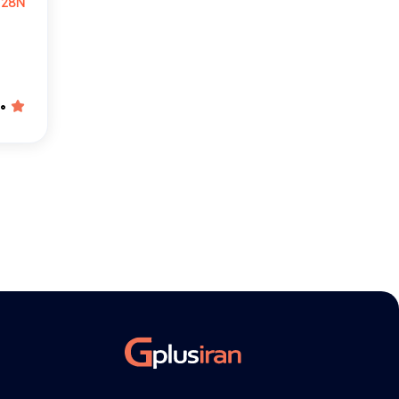
728N
.0