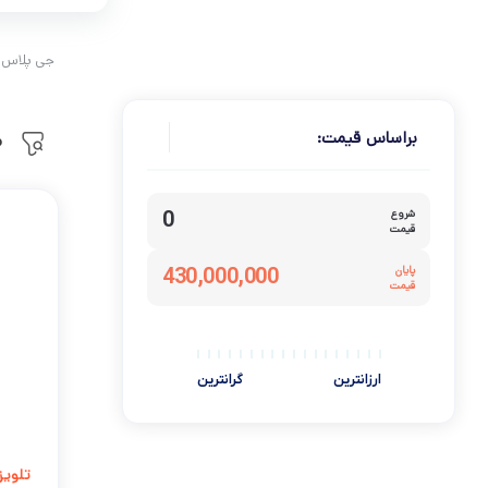
جی پلاس ا
براساس قیمت:
م
شروع
0
قیمت
پایان
430,000,000
قیمت
ارزانترین
گرانترین