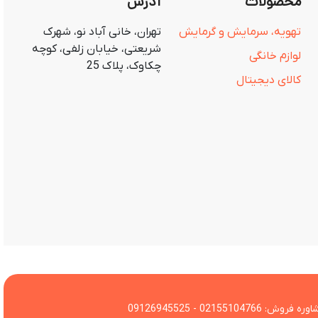
محصولات
آدرس
تهویه، سرمایش و گرمایش
تهران، خانی آباد نو، شهرک
شریعتی، خیابان زلفی، کوچه
لوازم خانگی
چکاوک، پلاک 25
کالای دیجیتال
 فروش: 02155104766 - 09126945525