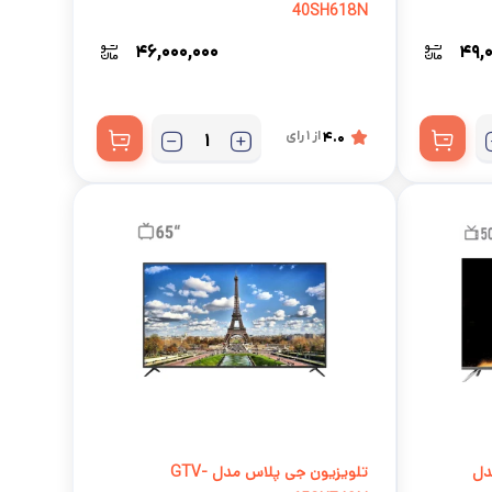
40SH618N
۴۶,۰۰۰,۰۰۰
۴۹,۰
4.0
از 1 رای
 مدل
تلویزیون جی پلاس مدل GTV-