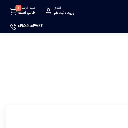
سبد خرید
0
کاربری
خالی است
ورود / ثبت نام
02155104766