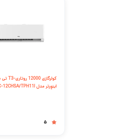
کولرگازی 12000
اینوِرتر مدل TAC-12CHSA/TPH11I
5