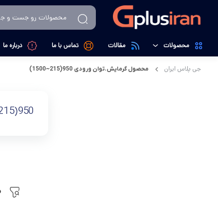
محصولات
مقالات
تماس با ما
درباره ما
جی پلاس ایران
محصول گرمایش.توان ورودی
950(215~1500)
تهویه، سرمایش و گرمایش
کولرگازی
لوازم خانگی
داکت اسپیلت
950(215~1500)
کالای دیجیتال
تصفیه کننده هوا
م