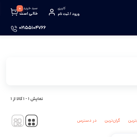
سبد خرید
0
کاربری
خالی است
ورود / ثبت نام
02155104766
نمایش
1
-
1
کالا از
1
‌ترین
گران‌ترین
در دسترس