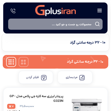
١۰ - ٣٢ درجه سانتی گراد
١۰ - ٣٢ درجه سانتی گراد
مرتبسازی
فیلتر کردن
پرینتر لیزری سه کاره جی پلاس مدل GP-
G323N
۲۹,۵۰۰,۰۰۰
7