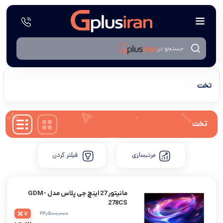
جستجو در
تخت
تخت
مرتبسازی
فیلتر کردن
مانیتور 27 اینچ جی پلاس مدل GDM-
278CS
۲۲,۵۰۰,۰۰۰
7