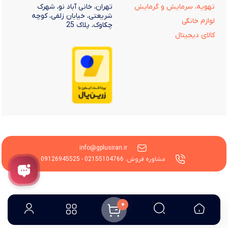
تهویه، سرمایش و گرمایش
تهران، خانی آباد نو، شهرک
شریعتی، خیابان زلفی، کوچه
لوازم خانگی
چکاوک، پلاک 25
کالای دیجیتال
info@gplusiran.ir
مشاوره فروش: 02155104766 - 09126945525
0