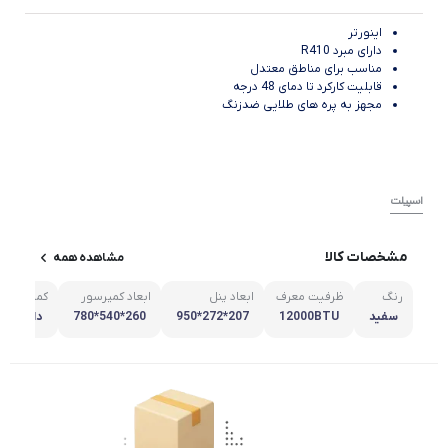
اینورتر
دارای مبرد R410
مناسب براى مناطق معتدل
قابلیت کارکرد تا دمای 48 درجه
مجهز به پره های طلایی ضدزنگ
اسپیلت
مشخصات کالا
مشاهده همه
رنگ
ظرفیت معرف
ابعاد پنل
ابعاد کمپرسور
کمپرسور ا
سفید
12000BTU
207*272*950
260*540*780
دارد