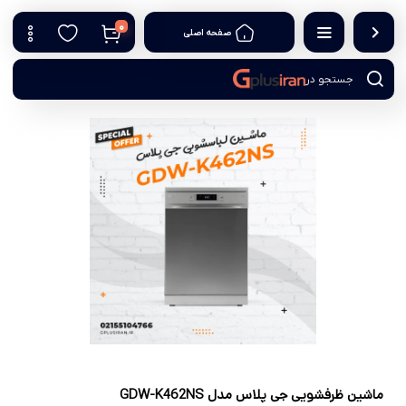
0
صفحه اصلی
جستجو در
ماشین ظرفشویی جی پلاس مدل GDW-K462NS