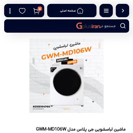
0
صفحه اصلی
جستجو در
ماشین لباسشویی جی پلاس مدل GWM-MD106W