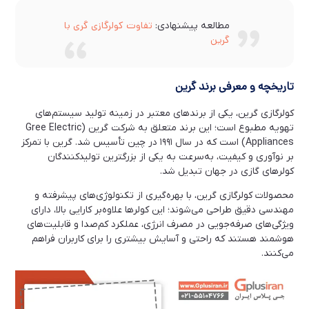
معرفی کولرگازی مدیا: آیا اسپلیت Midea خوب
است؟
تفاوت کولرگازی گری با
مطالعه پیشنهادی:
گرین
شهریور 24, 1403
مقایسه کولر گازی مدیا با جی پلاس: اسپلیت Gplus
تاریخچه و معرفی برند گرین
بهتره یا Midea؟
شهریور 21, 1403
کولرگازی گرین، یکی از برندهای معتبر در زمینه تولید سیستم‌های
تهویه مطبوع است؛ این برند متعلق به شرکت گرین (Gree Electric
Appliances) است که در سال ۱۹۹۱ در چین تأسیس شد. گرین با تمرکز
معرفی کولر گازی دایکین: آیا اسپلیت Dikin خوب
است؟
بر نوآوری و کیفیت، به‌سرعت به یکی از بزرگترین تولیدکنندگان
کولرهای گازی در جهان تبدیل شد.
شهریور 20, 1403
محصولات کولرگازی گرین، با بهره‌گیری از تکنولوژی‌های پیشرفته و
مهندسی دقیق طراحی می‌شوند؛ این کولرها علاوه‌بر کارایی بالا، دارای
مقایسه کولرگازی دایکین با جی پلاس: اسپلیت
ویژگی‌های صرفه‌جویی در مصرف انرژی، عملکرد کم‌صدا و قابلیت‌های
Dikin بهتره یا GPlus؟
هوشمند هستند که راحتی و آسایش بیشتری را برای کاربران فراهم
می‌کنند.
شهریور 19, 1403