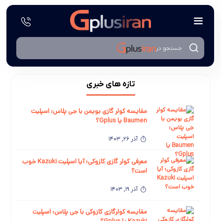
جستجو در
تازه های خبری
مقایسه کولر گازی بویمن با جی پلاس: اسپلیت
Baumen یا Gplus؟
آذر 26, 1403
معرفی کولر گازی کازوکی: آیا اسپلیت Kazuki خوب
است؟
آذر 19, 1403
مقایسه کولرگازی کازوکی با جی پلاس: اسپلیت