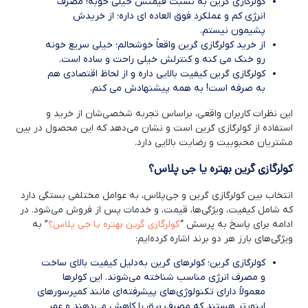
کولرگازی گرین به نسبت قیمتش خیلی خوبه! مصرف
انرژی کم و عملکرد فوق ‌العاده‌ ای داره؛ از خریدش
پشیمون نیستم.
از خرید کولرگازی گرین واقعاً خوشحالم؛ خیلی سریع خونه
رو خنک می‌ کنه و کنترلش خیلی راحت و ساده است.
کولرگازی گرین کیفیت بالایی داره و از لحاظ اقتصادی هم
به صرفه است! به همه پیشنهادش می ‌کنم.
این نظرات کاربران واقعی، براساس تجربه شخصی‌شان از خرید و
استفاده از کولرگازی گرین است و نشان می‌دهد که این محصول در بین
مشتریان محبوبیت و رضایت بالایی دارد.
کولرگازی گرین بهتره یا جی پلاس؟
انتخاب بین کولرگازی گرین و جی‌پلاس، به عوامل مختلفی بستگی دارد
که شامل کیفیت، ویژگی‌ها، قیمت، و خدمات پس از فروش می‌شود. در
کولرگازی گرین بهتره یا جی پلاس؟
ادامه برای پاسخ به پرسش “
” به
ویژگی‌های بارز هر دو برند اشاره کرده‌ایم:
کولرگازی گرین؛ کولرهای گرین به‌دلیل کیفیت بالای ساخت
و مصرف انرژی مناسب شناخته می‌شوند. این کولرها
معمولاً دارای تکنولوژی‌های پیشرفته‌ای مانند کمپرسورهای
اینورتر هستند که مصرف برق را کاهش می‌دهند و عمر