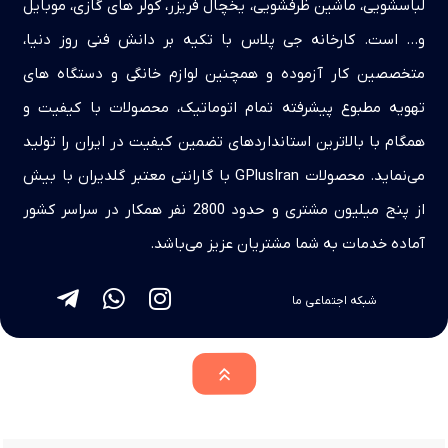
لباسشویی، ماشین ظرفشویی، یخچال فریزر، کولر های گازی، موبایل
و… است. کارخانه جی پلاس با تکیه بر دانش فنی روز دنیا،
متخصصین کار آزموده و همچنین لوازم خانگی و دستگاه های
تهویه مطبوع پیشرفته تمام اتوماتیک، محصولات با کیفیت و
همگام با بالاترین استانداردهای تضمین کیفیت در ایران را تولید
می‌نماید. محصولات GPlusIran با گارانتی معتبر گلدیران با بیش
از پنج میلیون مشتری و حدود 2800 نفر همکار در سراسر کشور
آماده خدمات به شما مشتریان عزیز می‌باشد.
شبکه اجتماعی ما