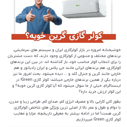
معرفی کولر گازی بوش: آیا اسپلیت Bosch خوب
است؟
مهر 9, 1403
مقایسه کولر گازی بوش با کولر گازی جی
پلاس:اسپلیت Bosch بهتره یا Gplus؟
خوشبختانه امروزه در بازار کولرگازی ایران و سیستم های سرمایشی،
برندهای مختلف و متنوعی از کولرگازی وجود دارند، که دست مشتریان
مهر 7, 1403
را برای انتخاب کولر مناسب خود، باز گذاشته اند؛ در بین این برندهای
کولرگازی، هم برندهای ایرانی مانند جی پلاس و ایران رادیاتور و هم
معرفی کولر گازی توشیبا: آیا اسپلیت Toshiba خوب
خارجی مانند گرین و جنرال گلد و … دیده میشود. بحث امروز ما نیز
است؟
درباره یکی از همین برندهای خارجی میباشد؛ کولر گازی Green! در
اینستاگرام، خیلی از ما سوال میشود که آیا کولر گازی گرین خوبه؟ و
مهر 2, 1403
این کولر ارزش خرید داره؟
مقایسه کولرگازی توشیبا با جی پلاس: اسپلیت
بطور کلی کارایی بالا و مصرف انرژی کم، صدای کم، طراحی زیبا و مدرن،
Toshiba بهتره یا Gplus؟
با دوام و طول و عمر بالا از اصلی ترین ویژگی های شاخص کولرگازی
گرین هست! اما در ادامه بیشتر به معرفی تاریخچه، مزایا و معایب
شهریور 25, 1403
کولر گازی Green میپردازیم.