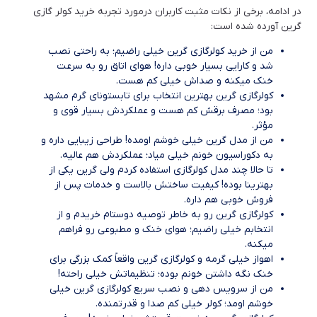
در ادامه، برخی از نکات مثبت کاربران درمورد تجربه خرید کولر گازی
گرین آورده شده است:
من از خرید کولرگازی گرین خیلی راضیم؛ به راحتی نصب
شد و کارایی بسیار خوبی داره! هوای اتاق رو به سرعت
خنک میکنه و صداش خیلی کم هست.
کولرگازی گرین بهترین انتخاب برای تابستونای گرم مشهد
بود؛ مصرف برقش کم هست و عملکردش بسیار قوی و
مؤثر.
من از مدل گرین خیلی خوشم اومده! طراحی زیبایی داره و
به دکوراسیون خونم خیلی میاد؛ عملکردش هم عالیه.
تا حالا چند مدل کولرگازی استفاده کردم ولی گرین یکی از
بهترینا بوده! کیفیت ساختش بالاست و خدمات پس از
فروش خوبی هم داره.
کولرگازی گرین رو به خاطر توصیه دوستام خریدم و از
انتخابم خیلی راضیم؛ هوای خنک و مطبوعی رو فراهم
میکنه.
اهواز خیلی گرمه و کولرگازی گرین واقعاً کمک بزرگی برای
خنک نگه داشتن خونم بوده؛ تنظیماتش خیلی راحته!
من از سرویس‌ دهی و نصب سریع کولرگازی گرین خیلی
خوشم اومد؛ کولر خیلی کم‌ صدا و قدرتمنده.