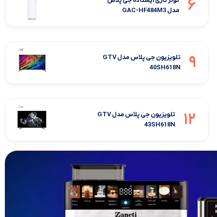
6
کولر گازی ایستاده جی پلاس
مدل GAC-HF484M3
9
تلویزیون جی پلاس مدل GTV
40SH618N
12
تلویزیون جی پلاس مدل GTV
43SH618N