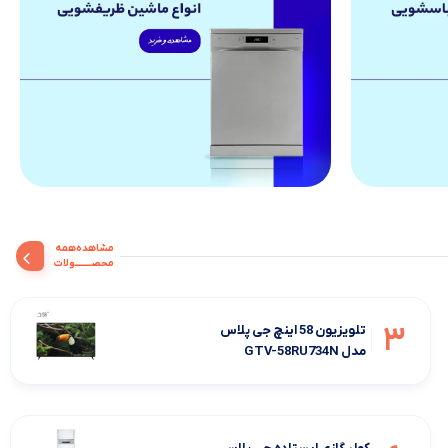
مشاهده‌همه‌
محصــــــــولات
3
تلویزیون 58 اینچ جی پلاس
مدل GTV-58RU734N