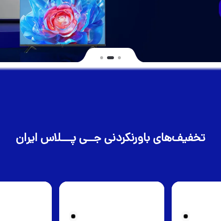
تخفیف‌های باورنکردنی جــی پـــلاس ایران