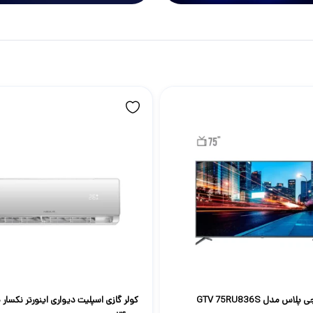
س مدل GTV 75RU836S
کولر گازی اسپلیت دیواری اینورتر نکسار