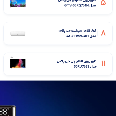
5
تلویزیون 55 اینچ جی پلاس
مدل GTV-55RQ754N
8
کولرگازی اسپیلیت جی پلاس
مدل GAC-HV24CB1
11
تلویزیون 50 اینچی جی پلاس
مدل 50RU762S