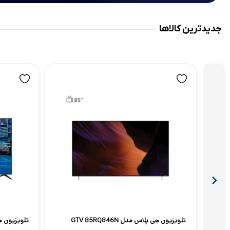
جدیدترین کالاها
تلویزیون جی پلاس مدل GTV 85RQ846N
تلویزیون جی پلا